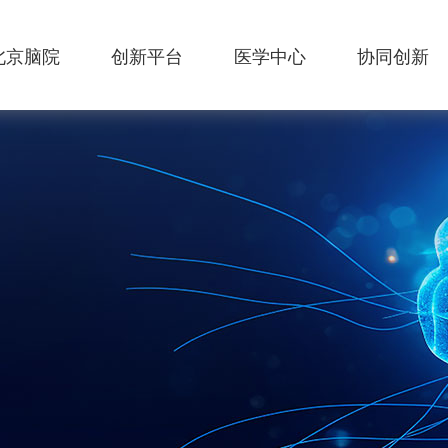
北京脑院
创新平台
医学中心
协同创新
简介
研究平台
低氧医学中心
协同创新中心
机构设置
重点实验室
高原适应医学中心
共建单位
新闻动态
学术动态
数字化智慧
创新成果
康复中心
通知公告
联系我们
高颅压与脑静脉
病变中心
医学伦理委员会