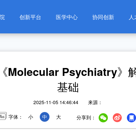
院
创新平台
医学中心
协同创新
人
研究平台
低氧医学中心
协同创新中心
人
置
重点实验室
高原适应医学中心
共建单位
研
lecular Psychiat
态
学术动态
数字化智慧
创新成果
人
基础
康复中心
告
联系我们
高颅压与脑静脉
2025-11-05 14:46:44 来源：
病变中心
字体：
小
中
大
分享到：
医学伦理委员会