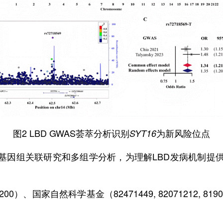
图
2 LBD GWAS
荟萃分析识别
为新风险位点
SYT16
基因组关联研究和多组学分析，为理解
LBD
发病机制提
200
）、国家自然科学基金（
82471449, 82071212, 819