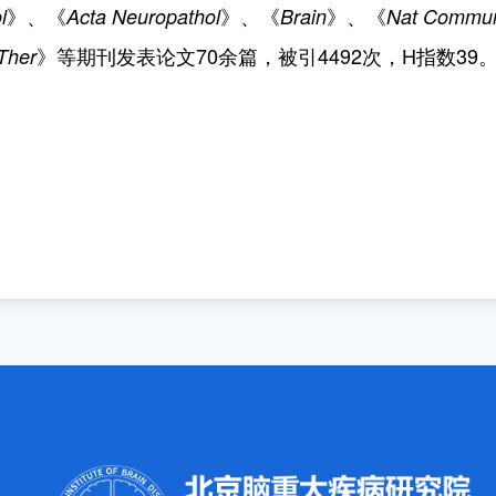
》、《
》、《
》、《
l
Acta Neuropathol
Brain
Nat Commu
》等期刊发表论文
70
余篇，被引
4492
次，
H
指数
39
Ther