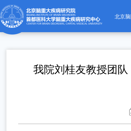
北京脑
简介
机构设
我院刘桂友教授团队《Mo
新闻动
通知公