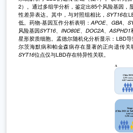
2
）。通过多组学分析，鉴定出
85
个风险基因，
性差异表达。其中，与对照组相比，
在
L
SYT16
低。药物
-
基因互作分析表明：
、
APOE
GBA
、
S
风险基因
、
、
、
SYT16
INO80E
DOC2A
ASPHD1
星形胶质细胞。孟德尔随机化分析显示：
LBD
导
尔茨海默病和帕金森病存在显著的正向遗传关
位点仅与
LBD
存在特异性关联。
SYT16