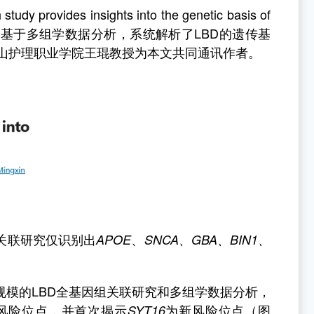
tudy provides insights into the genetic basis of
，基于多组学数据
分析，系统解析了
LBD
的遗传基
山护理职业学院王琨教授为本文共同通讯作者。
关联研究仅识别出
、
APOE
SNCA
、
GBA
、
BIN1
、
规模的
LBD
全基因组关联研究和多组学数据分析，
风险位点，并首次揭示
为新风险位点（图
SYT16