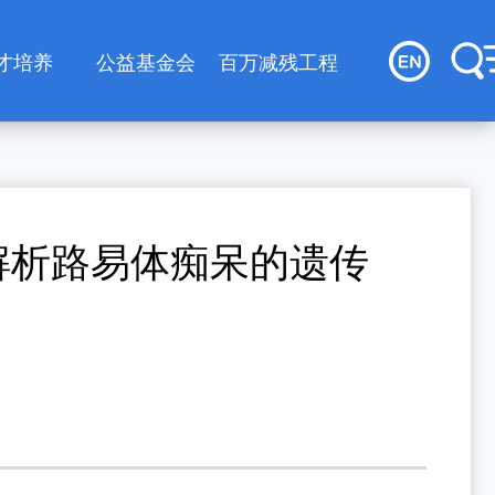
才培养
公益基金会
百万减残工程
才队伍
基金会简介
究生培养
基金会党建工作
ry》解析路易体痴呆的遗传
才招聘
基金会项目
基金会资讯
基金会内部建设
基金会信息公开