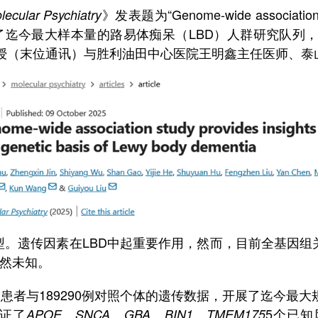
》发表题为
“Genome-wide association s
lecular Psychiatry
了迄今最大样本量的路易体痴呆（
LBD
）
人群研究队列
授（末位通讯）与胜利油田中心医院王明鑫主任医师、泰
型。遗传因素在
LBD
中起重要作用，然而，目前全基因组
然未知。
D
患者与
189290
例对照个体的遗传数据，开展了迄今最大
证了
、
5
个已知
APOE
SNCA
、
GBA
、
BIN1
、
TMEM175