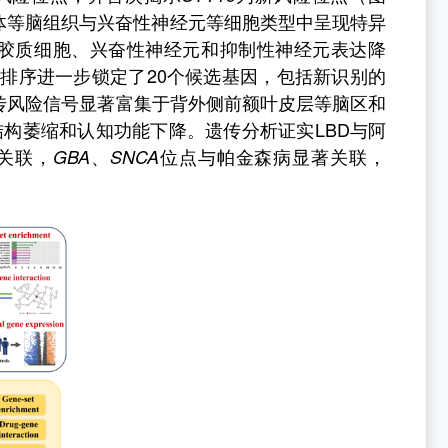
体等脑组织与兴奋性神经元等细胞类型中呈现特异
胶质细胞、兴奋性神经元和抑制性神经元表达降
先排序进一步锁定了
20
个候选基因，包括新识别的
传风险信号显著富集于背外侧前额叶皮层等脑区和
结构萎缩和认知功能下降。遗传分析证实
LBD
与阿
关联，
、
位点与帕金森病显著关联，
GBA
SNCA