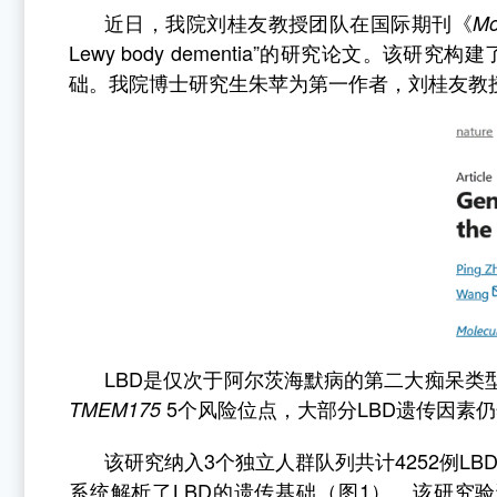
近日，我院刘桂友教授团队在国际期刊《
Mo
Lewy body dementia”
的研究论文。该研究构建
础。我院博士研究生朱苹为第一作者，刘桂友教
LBD
是仅次于阿尔茨海默病的第二大
痴呆类
5
个风险位点，大部分
LBD
遗传因素仍
TMEM175
该研究纳入
3
个独立人群队列共计
4252
例
LB
系统解析了
LBD
的遗传基础（图
1
）。该研究验