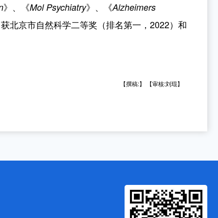
》、《
》、《
n
Mol Psychiatry
Alzheimers
。获北京市自然科学二等奖（排名第一，
2022
）和
【撰稿:】
【审核:刘琨】