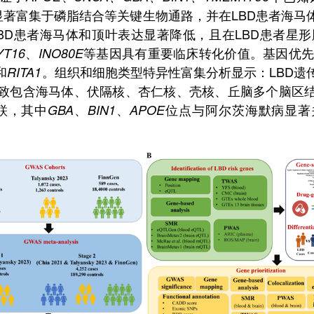
显著富集于磷脂结合等关键生物通路，并在
LBD
患者海马
BD
患者海马体和顶叶表达显著降低，且在
LBD
患者星形
、
等基因具有重要临床转化价值。基因优
YT16
INO80E
和
。组织和细胞类型特异性富集分析显示：
LBD
遗
RITA1
致包含海马体、伏隔核、杏仁核、壳核、丘脑多个脑区
联，其中
、
、
位点与阿尔茨海默病显著
GBA
BIN1
APOE