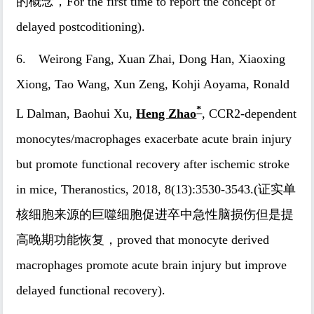
的概念，For the first time to report the concept of
delayed postcoditioning).
6. Weirong Fang, Xuan Zhai, Dong Han, Xiaoxing
Xiong, Tao Wang, Xun Zeng, Kohji Aoyama, Ronald
*
L Dalman, Baohui Xu,
Heng Zhao
, CCR2-dependent
monocytes/macrophages exacerbate acute brain injury
but promote functional recovery after ischemic stroke
in mice, Theranostics, 2018, 8(13):3530-3543.(证实单
核细胞来源的巨噬细胞促进卒中急性脑损伤但是提
高晚期功能恢复，proved that monocyte derived
macrophages promote acute brain injury but improve
delayed functional recovery).