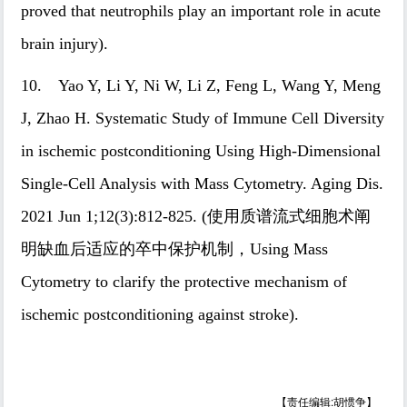
proved that neutrophils play an important role in acute
brain injury).
10. Yao Y, Li Y, Ni W, Li Z, Feng L, Wang Y, Meng
J, Zhao H. Systematic Study of Immune Cell Diversity
in ischemic postconditioning Using High-Dimensional
Single-Cell Analysis with Mass Cytometry. Aging Dis.
2021 Jun 1;12(3):812-825. (使用质谱流式细胞术阐
明缺血后适应的卒中保护机制，Using Mass
Cytometry to clarify the protective mechanism of
ischemic postconditioning against stroke).
【责任编辑:胡惯争】