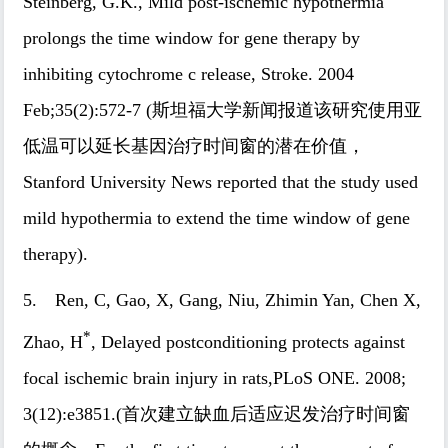
Steinberg, G.K., Mild post-ischemic hypothermia
prolongs the time window for gene therapy by
inhibiting cytochrome c release, Stroke. 2004
Feb;35(2):572-7 (斯坦福大学新闻报道该研究使用亚
低温可以延长基因治疗时间窗的潜在价值，
Stanford University News reported that the study used
mild hypothermia to extend the time window of gene
therapy).
5. Ren, C, Gao, X, Gang, Niu, Zhimin Yan, Chen X,
*
Zhao, H
, Delayed postconditioning protects against
focal ischemic brain injury in rats,PLoS ONE. 2008;
3(12):e3851.(首次建立缺血后适应迟发治疗时间窗