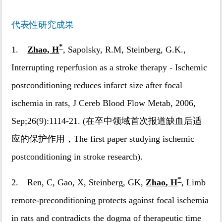
代表性研究成果
*
1.
Zhao, H
, Sapolsky, R.M, Steinberg, G.K.,
Interrupting reperfusion as a stroke therapy - Ischemic
postconditioning reduces infarct size after focal
ischemia in rats, J Cereb Blood Flow Metab, 2006,
Sep;26(9):1114-21. (在卒中领域首次报道缺血后适
应的保护作用，The first paper studying ischemic
postconditioning in stroke research).
*
2. Ren, C, Gao, X, Steinberg, GK,
Zhao, H
, Limb
remote-preconditioning protects against focal ischemia
in rats and contradicts the dogma of therapeutic time