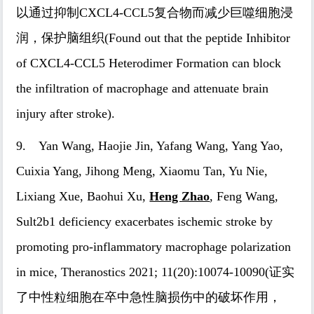
以通过抑制CXCL4-CCL5复合物而减少巨噬细胞浸
润，保护脑组织(Found out that the peptide Inhibitor
of CXCL4-CCL5 Heterodimer Formation can block
the infiltration of macrophage and attenuate brain
injury after stroke).
9. Yan Wang, Haojie Jin, Yafang Wang, Yang Yao,
Cuixia Yang, Jihong Meng, Xiaomu Tan, Yu Nie,
Lixiang Xue, Baohui Xu,
Heng Zhao
, Feng Wang,
Sult2b1 deficiency exacerbates ischemic stroke by
promoting pro-inflammatory macrophage polarization
in mice, Theranostics 2021; 11(20):10074-10090(证实
了中性粒细胞在卒中急性脑损伤中的破坏作用，