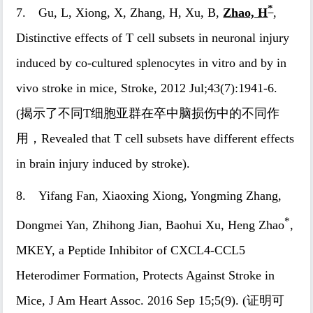
*
7. Gu, L, Xiong, X, Zhang, H, Xu, B,
Zhao, H
,
Distinctive effects of T cell subsets in neuronal injury
induced by co-cultured splenocytes in vitro and by in
vivo stroke in mice, Stroke, 2012 Jul;43(7):1941-6.
(揭示了不同T细胞亚群在卒中脑损伤中的不同作
用，Revealed that T cell subsets have different effects
in brain injury induced by stroke).
8. Yifang Fan, Xiaoxing Xiong, Yongming Zhang,
*
Dongmei Yan, Zhihong Jian, Baohui Xu, Heng Zhao
,
MKEY, a Peptide Inhibitor of CXCL4-CCL5
Heterodimer Formation, Protects Against Stroke in
Mice, J Am Heart Assoc. 2016 Sep 15;5(9). (证明可