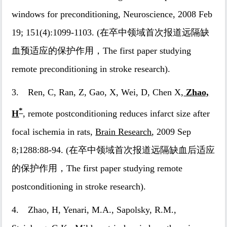
windows for preconditioning, Neuroscience, 2008 Feb
19; 151(4):1099-1103. (在卒中领域首次报道远隔缺
血预适应的保护作用，The first paper studying
remote preconditioning in stroke research).
3. Ren, C, Ran, Z, Gao, X, Wei, D, Chen X,
Zhao,
*
H
, remote postconditioning reduces infarct size after
focal ischemia in rats,
Brain Research
, 2009 Sep
8;1288:88-94. (在卒中领域首次报道远隔缺血后适应
的保护作用，The first paper studying remote
postconditioning in stroke research).
4. Zhao, H, Yenari, M.A., Sapolsky, R.M.,