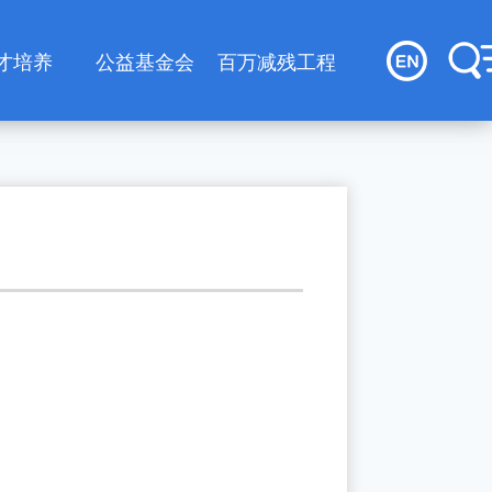
才培养
公益基金会
百万减残工程
才队伍
基金会简介
究生培养
基金会党建工作
才招聘
基金会项目
基金会资讯
基金会内部建设
基金会信息公开