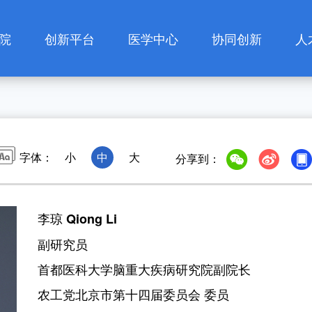
院
创新平台
医学中心
协同创新
人
研究平台
低氧医学中心
协同创新中心
人
置
重点实验室
高原适应医学中心
共建单位
研
字体：
小
中
大
分享到：
态
学术动态
数字化智慧
创新成果
人
康复中心
告
联系我们
李琼 Qiong Li
高颅压与脑静脉
副研究员
病变中心
首都医科大学脑重大疾病研究院副院长
医学伦理委员会
农工党北京市第十四届委员会 委员